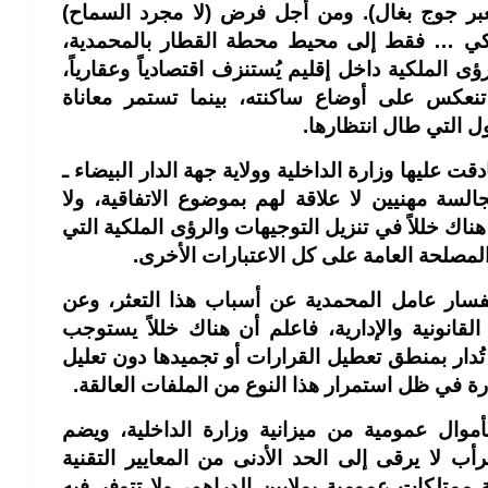
معبر جوج بغال). ومن أجل فرض (لا مجرد السماح)
لكي … فقط إلى محيط محطة القطار بالمحمدية،
ؤى الملكية داخل إقليم يُستنزف اقتصادياً وعقارياً،
 تنعكس على أوضاع ساكنته، بينما تستمر معاناة
 التي طال انتظارها.
 عليها وزارة الداخلية وولاية جهة الدار البيضاء ـ
سة مهنيين لا علاقة لهم بموضوع الاتفاقية، ولا
اك خللاً في تنزيل التوجيهات والرؤى الملكية التي
المصلحة العامة على كل الاعتبارات الأخرى.
ستفسار عامل المحمدية عن أسباب هذا التعثر، وعن
انونية والإدارية، فاعلم أن هناك خللاً يستوجب
ُدار بمنطق تعطيل القرارات أو تجميدها دون تعليل
دارة في ظل استمرار هذا النوع من الملفات العالقة.
أموال عمومية من ميزانية وزارة الداخلية، ويضم
ب لا يرقى إلى الحد الأدنى من المعايير التقنية
 ممتلكات عمومية بملايين الدراهم، ولا تتوفر فيه