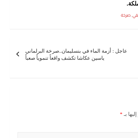
لكة.
قي
,
صرخة
عاجل : أزمة الماء في بنسليمان..صرخة البرلماني
ياسين عكاشا تكشف واقعاً تنموياً صعباً
ليها بـ
*