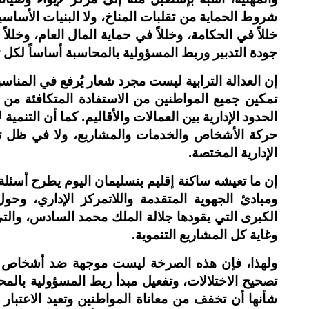
شروط الحماية من تقلبات المناخ، ولا البنيات الأساسية
خللاً في الحكامة، وخللاً في حماية المال العام، وخلل
جودة التدبير وربط المسؤولية بالمحاسبة أساساً لكل ت
إن العدالة الترابية ليست مجرد شعار يُرفع في الم
تمكين جميع المواطنين من الاستفادة المتكافئة من
الحدود الإدارية بين العمالات والأقاليم. كما أن التن
حركة الأشخاص والخدمات والمشاريع، ولا في ظل ت
الإدارية المختصة.
إن ما تعيشه ساكنة إقليم بنسليمان اليوم يطرح أسئلة
ومبادئ الجهوية المتقدمة واللاتمركز الإداري، وح
الكبرى التي يقودها جلالة الملك محمد السادس، وال
وغاية كل المشاريع التنموية.
ولهذا، فإن هذه الصرخة ليست موجهة ضد أشخاص أو
تصحيح الاختلالات، وتفعيل مبدأ ربط المسؤولية بالمح
شأنها أن تخفف من معاناة المواطنين وتعيد الاعتبار ل