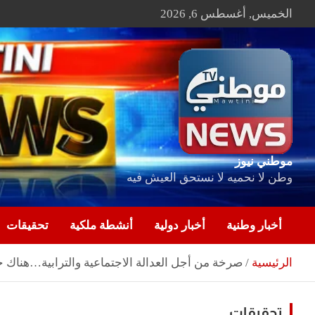
Ski
الخميس, أغسطس 6, 2026
t
conten
موطني نيوز
وطن لا نحميه لا نستحق العيش فيه
أخبار وطنية
أخبار دولية
أنشطة ملكية
تحقيقات
الرئيسية
صرخة من أجل العدالة الاجتماعية والترابية…هناك خ
تحقيقات