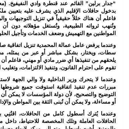
“جدار برلين” القائم عند قنطرة وادي النفيفيخ. (
بدخول حافلات الإقليم الذي يشرف عليه بتعيين م
فاعلم أن هناك خللاً حقيقياً في تنزيل التوجيهات والر
وتُنهب ثرواته الطبيعية، وتُستغل مؤهلاته دون أن
المواطنين مع التهميش وضعف الخدمات وتأجيل الحلول
وعندما يرفض عامل عمالة المحمدية تنزيل اتفاقية صادقت
سطات، ويختار، بشكل مباشر أو عبر من يمثله، مجال
يلحقهم من تنفيذها أي ضرر مادي أو مهني، فاعلم أن هن
تقوم على احترام القانون، وتنفيذ الالتزامات، وتغليب 
وعندما لا يتحرك وزير الداخلية ولا والي الجهة لا
مبررات عدم تنفيذ اتفاقية استوفت جميع شروطها الق
التوضيح والتصحيح، لأن دولة المؤسسات لا يمكن أن ت
أو مساءلة، ولا يمكن أن تُبنى الثقة بين المواطن والإ
وعندما يُترك أسطول كامل من الحافلات، اقتُنِي ب
الحافلات العاملة وتلك المخصصة للاحتياط، داخل مرأ
والمهنية، أشبه بإسطبل منه إلى مركز لإيواء وصيانة