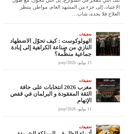
تلك التي تنفجر في الشوارع، بل التي تتحول، مع طول
الاعتياد، إلى جزء من المشهد العام، مواطن ينتظر
العلاج فلا يجده، شاب…
تحقيقات
الهولوكوست : كيف تحوّل الاضطهاد
النازي من صناعة الكراهية إلى إبادة
جماعية منظّمة؟
15 يوليو، 2026
jouy
تحقيقات
مغرب 2026 انتخابات على حافة
الثقة المفقودة و البرلمان في قفص
الإتهام
11 يوليو، 2026
jouy
تحقيقات
أثرياء الظل في المملكة الشريفة