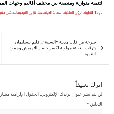
لتنمية متوازنة ومنصفة بين مختلف أقاليم وجهات المم
Tags:
الترابية
,
الرؤى الملكية
,
العدالة الاجتماعية
,
تنزيل التوجيهات
,
خلل حقي
تصفّح
المقالات
صرخة من قلب مدينة “السيبة”..إقليم بنسليمان
يترقب التفاتة مولوية لكسر حصار التهميش وجمود
التنمية
اترك تعليقاً
لن يتم نشر عنوان بريدك الإلكتروني.
الحقول الإلزامية مشار إ
التعليق
*